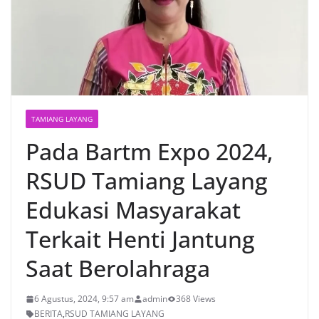
TAMIANG LAYANG
Pada Bartm Expo 2024,
RSUD Tamiang Layang
Edukasi Masyarakat
Terkait Henti Jantung
Saat Berolahraga
6 Agustus, 2024, 9:57 am
admin
368 Views
BERITA
,
RSUD TAMIANG LAYANG