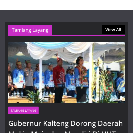
вход на зеркало
8 Agustus, 2026, 11:57 am
Tamiang Layang
Gubernur Kalteng Dorong Daerah
View All
Makin Maju dan Mandiri Di HUT
ke-24 Tahun
8 Agustus, 2026, 12:59 pm
TAMIANG LAYANG
Gubernur Kalteng Dorong Daerah