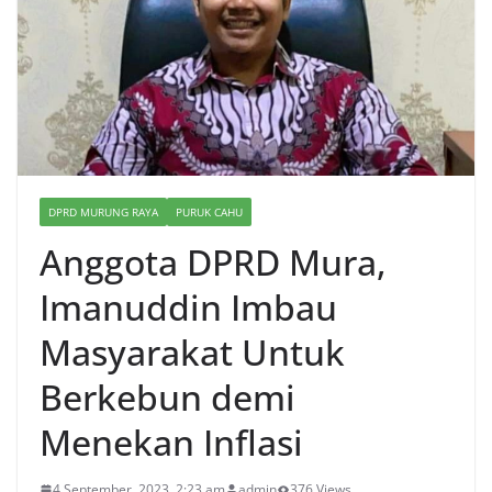
DPRD MURUNG RAYA
PURUK CAHU
Anggota DPRD Mura,
Imanuddin Imbau
Masyarakat Untuk
Berkebun demi
Menekan Inflasi
4 September, 2023, 2:23 am
admin
376 Views