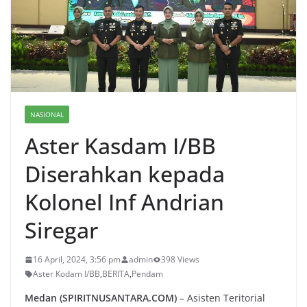
NASIONAL
Aster Kasdam I/BB
Diserahkan kepada
Kolonel Inf Andrian
Siregar
16 April, 2024, 3:56 pm
admin
398 Views
Aster Kodam I/BB
,
BERITA
,
Pendam
Medan (SPIRITNUSANTARA.COM)
– Asisten Teritorial