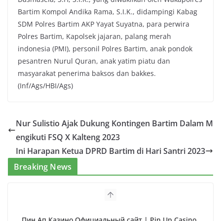
Bartim Kompol Andika Rama, S.I.K., didampingi Kabag
SDM Polres Bartim AKP Yayat Suyatna, para perwira
Polres Bartim, Kapolsek jajaran, palang merah
indonesia (PMI), personil Polres Bartim, anak pondok
pesantren Nurul Quran, anak yatim piatu dan
masyarakat penerima baksos dan bakkes.
(Inf/Ags/HBI/Ags)
Nur Sulistio Ajak Dukung Kontingen Bartim Dalam M
engikuti FSQ X Kalteng 2023
Ini Harapan Ketua DPRD Bartim di Hari Santri 2023
Breaking News
Пин Ап Казино Официальный сайт | Pin Up Casino