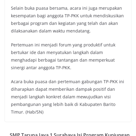
Selain buka puasa bersama, acara ini juga merupakan
kesempatan bagi anggota TP-PKK untuk mendiskusikan
berbagai program dan kegiatan yang telah dan akan
dilaksanakan dalam waktu mendatang.
Pertemuan ini menjadi forum yang produktif untuk
bertukar ide dan menyatukan langkah dalam
menghadapi berbagai tantangan dan memperkuat
sinergi antar anggota TP-PKK.
Acara buka puasa dan pertemuan gabungan TP-PKK ini
diharapkan dapat memberikan dampak positif dan
menjadi langkah konkret dalam mewujudkan visi
pembangunan yang lebih baik di Kabupaten Barito
Timur. (Hab/SN)
SMP Taruna Jaya 1 Surabaya Isi Program Kunjungan