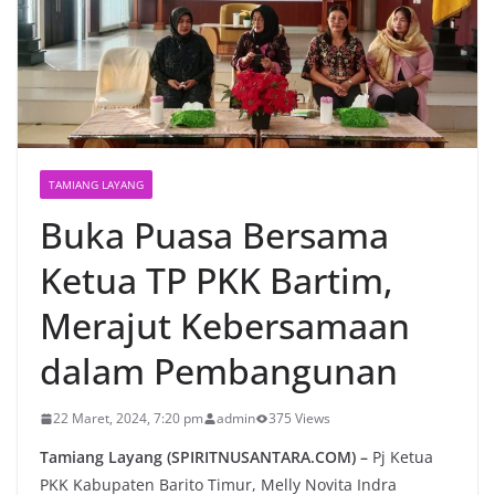
TAMIANG LAYANG
Buka Puasa Bersama
Ketua TP PKK Bartim,
Merajut Kebersamaan
dalam Pembangunan
22 Maret, 2024, 7:20 pm
admin
375 Views
Tamiang Layang (SPIRITNUSANTARA.COM) –
Pj Ketua
PKK Kabupaten Barito Timur, Melly Novita Indra