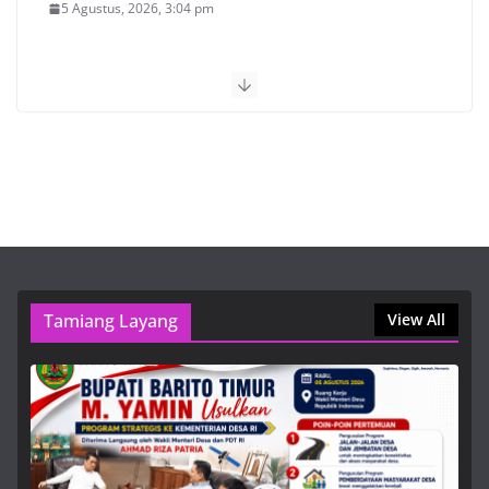
5 Agustus, 2026, 3:04 pm
Betify Casino – Avis & Bonus exclusif (2026)
5 Agustus, 2026, 3:04 pm
36 Paket Sembako Disalurkan
untuk Warga Desa Binaan,
Kapolres Bartim Lepas
Bhabinkamtibmas
5 Agustus, 2026, 12:26 pm
Tamiang Layang
Wamendes Dukung Penuh
View All
Usulan Program Strategis Bupati
M. Yamin untuk Barito Timur
6 Agustus, 2026, 9:53 am