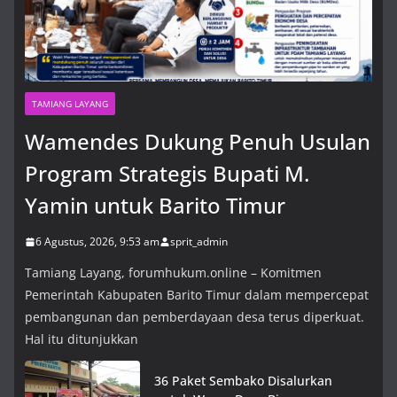
TAMIANG LAYANG
Wamendes Dukung Penuh Usulan
Program Strategis Bupati M.
Yamin untuk Barito Timur
6 Agustus, 2026, 9:53 am
sprit_admin
Tamiang Layang, forumhukum.online – Komitmen
Pemerintah Kabupaten Barito Timur dalam mempercepat
pembangunan dan pemberdayaan desa terus diperkuat.
Hal itu ditunjukkan
36 Paket Sembako Disalurkan