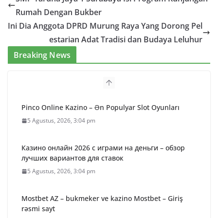
Rumah Dengan Bukber
Ini Dia Anggota DPRD Murung Raya Yang Dorong Pel
estarian Adat Tradisi dan Budaya Leluhur
Breaking News
Pinco Online Kazino – Ən Populyar Slot Oyunları
5 Agustus, 2026, 3:04 pm
Казино онлайн 2026 с играми на деньги – обзор
лучших вариантов для ставок
5 Agustus, 2026, 3:04 pm
Mostbet AZ – bukmeker ve kazino Mostbet – Giriş
rəsmi sayt