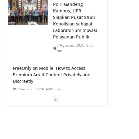
Polri Gandeng
Kampus, UPR
Siapkan Pusat Studi
Kepolisian sebagai
Laboratorium Inovasi
Pelayanan Publik
7 Agustus, 2026, 8:33
am
FreeOnly on Mobile: How to Access
Premium Adult Content Privately and
Discreetly
7 Agustus, 2026, 6:09 am
Slotsgem login – metody płatności,
szybka rejestracja i pierwsze kroki w
polskim kasynie
6 Agustus, 2026, 7:46 pm