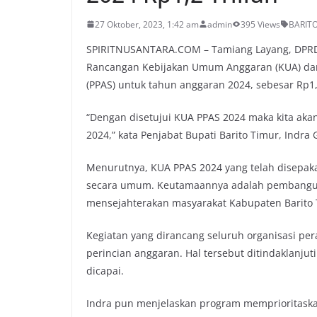
27 Oktober, 2023, 1:42 am
admin
395 Views
BARIT
SPIRITNUSANTARA.COM – Tamiang Layang, DPRD 
Rancangan Kebijakan Umum Anggaran (KUA) dan
(PPAS) untuk tahun anggaran 2024, sebesar Rp1,2
“Dengan disetujui KUA PPAS 2024 maka kita ak
2024,” kata Penjabat Bupati Barito Timur, Indr
Menurutnya, KUA PPAS 2024 yang telah disep
secara umum. Keutamaannya adalah pembangun
mensejahterakan masyarakat Kabupaten Barito 
Kegiatan yang dirancang seluruh organisasi per
perincian anggaran. Hal tersebut ditindaklanjut
dicapai.
Indra pun menjelaskan program memprioritaska