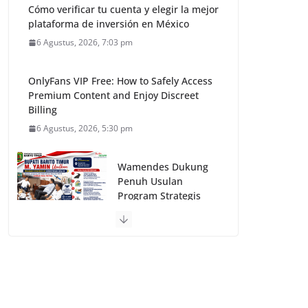
Cómo verificar tu cuenta y elegir la mejor
plataforma de inversión en México
6 Agustus, 2026, 7:03 pm
OnlyFans VIP Free: How to Safely Access
Premium Content and Enjoy Discreet
Billing
6 Agustus, 2026, 5:30 pm
Wamendes Dukung
Penuh Usulan
Program Strategis
Bupati M. Yamin
untuk Barito Timur
6 Agustus, 2026, 9:53
am
Pinco Online Kazino – Ən Populyar Slot