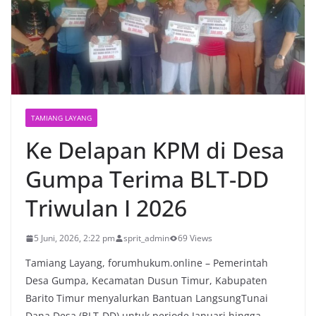
TAMIANG LAYANG
Ke Delapan KPM di Desa
Gumpa Terima BLT-DD
Triwulan I 2026
5 Juni, 2026, 2:22 pm
sprit_admin
69 Views
Tamiang Layang, forumhukum.online – Pemerintah
Desa Gumpa, Kecamatan Dusun Timur, Kabupaten
Barito Timur menyalurkan Bantuan LangsungTunai
Dana Desa (BLT-DD) untuk periode Januari hingga