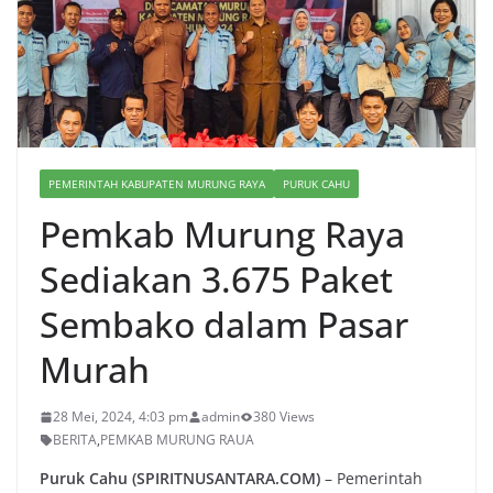
PEMERINTAH KABUPATEN MURUNG RAYA
PURUK CAHU
Pemkab Murung Raya
Sediakan 3.675 Paket
Sembako dalam Pasar
Murah
28 Mei, 2024, 4:03 pm
admin
380 Views
BERITA
,
PEMKAB MURUNG RAUA
Puruk Cahu (SPIRITNUSANTARA.COM)
– Pemerintah