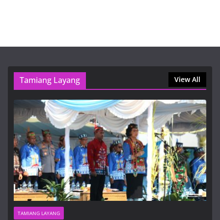
Пин Ап Казино Официальный Сайт – Играть в
Онлайн Казино Pin Up
9 Agustus, 2026, 9:16 am
1win букмекерская контора — вход
9 Agustus, 2026, 1:01 pm
Tamiang Layang
View All
TAMIANG LAYANG