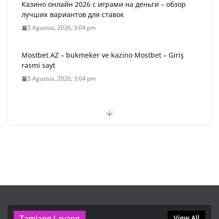
Казино онлайн 2026 с играми на деньги – обзор
лучших вариантов для ставок
5 Agustus, 2026, 3:04 pm
Mostbet AZ – bukmeker ve kazino Mostbet – Giriş
rəsmi sayt
5 Agustus, 2026, 3:04 pm
Betify Casino – Avis & Bonus exclusif (2026)
5 Agustus, 2026, 3:04 pm
36 Paket Sembako Disalurkan
untuk Warga Desa Binaan,
Kapolres Bartim Lepas
Bhabinkamtibmas
5 Agustus, 2026, 12:26 pm
Tamiang Layang
Wamendes Dukung Penuh
View All