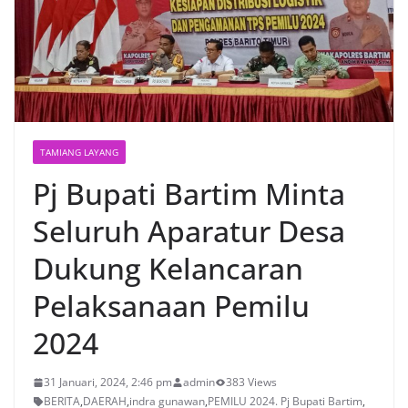
TAMIANG LAYANG
Pj Bupati Bartim Minta
Seluruh Aparatur Desa
Dukung Kelancaran
Pelaksanaan Pemilu
2024
31 Januari, 2024, 2:46 pm
admin
383 Views
BERITA
,
DAERAH
,
indra gunawan
,
PEMILU 2024. Pj Bupati Bartim
,