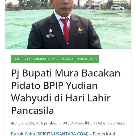
PEMERINTAH KABUPATEN MURUNG RAYA
PURUK CAHU
Pj Bupati Mura Bacakan
Pidato BPIP Yudian
Wahyudi di Hari Lahir
Pancasila
3 Juni, 2024, 4:16 pm
admin
384 Views
BERITA
,
Pemkab Mura
Puruk Cahu (SPIRITNUSANTARA.COM)
– Pemerintah