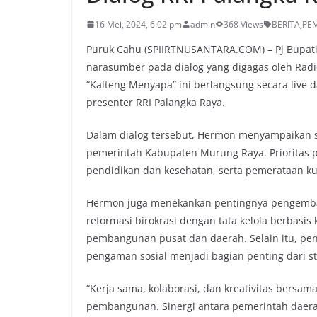
16 Mei, 2024, 6:02 pm
admin
368 Views
BERITA
,
PE
Puruk Cahu (SPIIRTNUSANTARA.COM) – Pj Bupati
narasumber pada dialog yang digagas oleh Radio
“Kalteng Menyapa” ini berlangsung secara live 
presenter RRI Palangka Raya.
Dalam dialog tersebut, Hermon menyampaikan 
pemerintah Kabupaten Murung Raya. Prioritas 
pendidikan dan kesehatan, serta pemerataan ku
Hermon juga menekankan pentingnya pengemba
reformasi birokrasi dengan tata kelola berbasis k
pembangunan pusat dan daerah. Selain itu, pen
pengaman sosial menjadi bagian penting dari 
“Kerja sama, kolaborasi, dan kreativitas bers
pembangunan. Sinergi antara pemerintah daerah