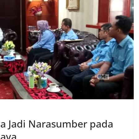
ya Jadi Narasumber pada
Raya