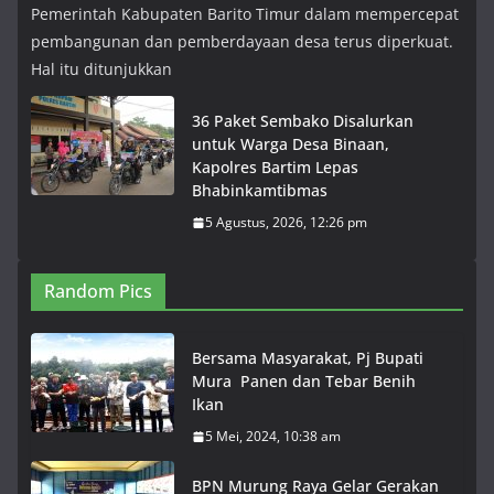
Pemerintah Kabupaten Barito Timur dalam mempercepat
pembangunan dan pemberdayaan desa terus diperkuat.
Hal itu ditunjukkan
36 Paket Sembako Disalurkan
untuk Warga Desa Binaan,
Kapolres Bartim Lepas
Bhabinkamtibmas
5 Agustus, 2026, 12:26 pm
Random Pics
Bersama Masyarakat, Pj Bupati
Mura Panen dan Tebar Benih
Ikan
5 Mei, 2024, 10:38 am
BPN Murung Raya Gelar Gerakan