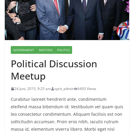
GOVERNMENT
MEETING
POLITICS
Political Discussion
Meetup
24 Juni, 2015, 9:25 am
sprit_admin
6493 Views
Curabitur laoreet hendrerit ante, condimentum
eleifend massa bibendum id. Vestibulum vel quam quis
leo consectetur condimentum. Aliquam facilisis est non
sollicitudin accumsan. Proin eros nibh, iaculis rutrum
massa id, elementum viverra libero. Morbi eget nisl