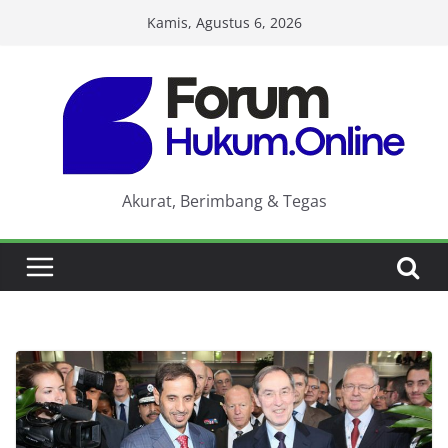
Skip
Kamis, Agustus 6, 2026
to
content
Akurat, Berimbang & Tegas