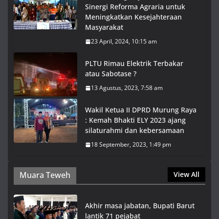
Sinergi Reforma Agraria untuk
Meningkatkan Kesejahteraan
Masyarakat
23 April, 2024, 10:15 am
PLTU Rimau Elektrik Terbakar
atau Sabotase ?
13 Agustus, 2023, 7:58 am
Wakil Ketua II DPRD Murung Raya
: Kemah Bhakti ELY 2023 ajang
silaturahmi dan kebersamaan
18 September, 2023, 1:49 pm
Muara Teweh
View All
Akhir masa jabatan, Bupati Barut
lantik 71 pejabat