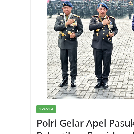
NASIONAL
Polri Gelar Apel Pa