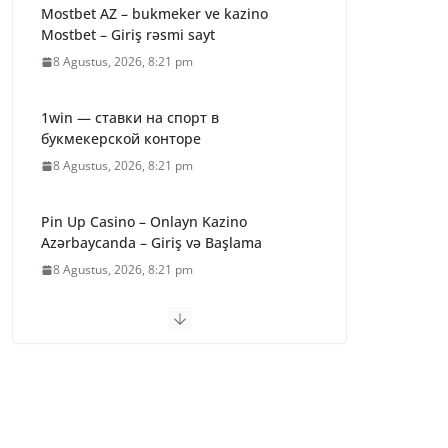
Mostbet AZ – bukmeker ve kazino
Mostbet – Giriş rəsmi sayt
8 Agustus, 2026, 8:21 pm
1win — ставки на спорт в
букмекерской конторе
8 Agustus, 2026, 8:21 pm
Pin Up Casino – Onlayn Kazino
Azərbaycanda – Giriş və Başlama
8 Agustus, 2026, 8:21 pm
Online casino Slovensko – porovnanie
najlepších kasín pre rok 2026
8 Agustus, 2026, 8:21 pm
1xbet Official Site APK Overview and