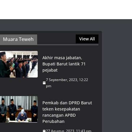
Muara Teweh
View All
Akhir masa jabatan,
Bupati Barut lantik 71
pejabat
7 September, 2023, 12:22
pm
Pemkab dan DPRD Barut
teken kesepakatan
rancangan APBD
Perubahan
27 Agustus, 2023, 11:43 pm