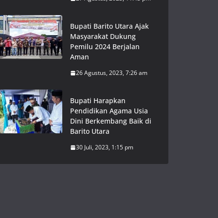
Bupati Barito Utara Ajak
Masyarakat Dukung
Pemilu 2024 Berjalan
Aman
26 Agustus, 2023, 7:26 am
Bupati Harapkan
Pendidikan Agama Usia
Dini Berkembang Baik di
Barito Utara
30 Juli, 2023, 1:15 pm