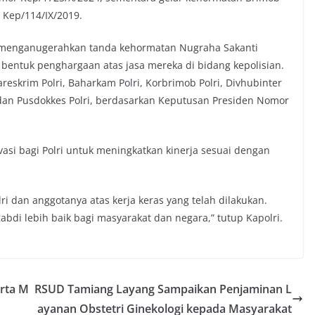
Kep/114/IX/2019.
 menganugerahkan tanda kehormatan Nugraha Sakanti
ai bentuk penghargaan atas jasa mereka di bidang kepolisian.
eskrim Polri, Baharkam Polri, Korbrimob Polri, Divhubinter
ri, dan Pusdokkes Polri, berdasarkan Keputusan Presiden Nomor
asi bagi Polri untuk meningkatkan kinerja sesuai dengan
ri dan anggotanya atas kerja keras yang telah dilakukan.
di lebih baik bagi masyarakat dan negara,” tutup Kapolri.
rta M
RSUD Tamiang Layang Sampaikan Penjaminan L
ayanan Obstetri Ginekologi kepada Masyarakat