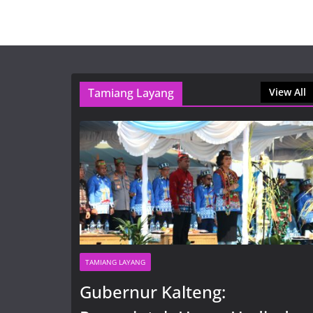
Tamiang Layang
View All
TAMIANG LAYANG
Gubernur Kalteng: