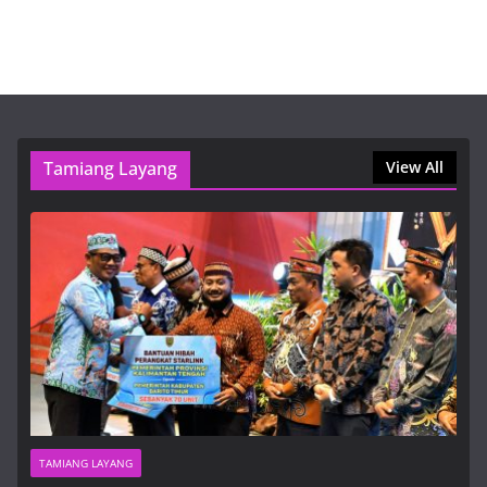
de inversión en México
6 Agustus, 2026, 7:03 pm
OnlyFans VIP Free: How to Safely Access Premium
Content and Enjoy Discreet Billing
6 Agustus, 2026, 5:30 pm
Tamiang Layang
View All
Pemkab Bartim Terima 70 Unit
Starlink Hibah Pemprov Kalteng,
Perkuat Layanan Publik
7 Agustus, 2026, 11:30 am
TAMIANG LAYANG