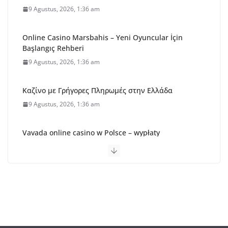
9 Agustus, 2026, 1:36 am
Online Casino Marsbahis – Yeni Oyuncular İçin
Başlangıç Rehberi
9 Agustus, 2026, 1:36 am
Καζίνο με Γρήγορες Πληρωμές στην Ελλάδα
9 Agustus, 2026, 1:36 am
Vavada online casino w Polsce – wypłaty
9 Agustus, 2026, 1:36 am
1Win официальный сайт букмекера — 1Вин ставки
на спорт
8 Agustus, 2026, 8:21 pm
Vergelijking van online casino’s in België