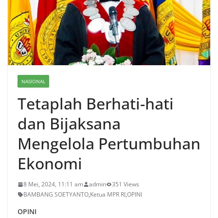
NASIONAL
Tetaplah Berhati-hati
dan Bijaksana
Mengelola Pertumbuhan
Ekonomi
8 Mei, 2024, 11:11 am
admin
351 Views
BAMBANG SOETYANTO
,
Ketua MPR RI
,
OPINI
OPINI