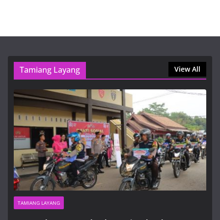
5 Agustus, 2026, 12:26 pm
Manhattan bonus: cum evaluezi corect promoțiile și
condițiile reale
5 Agustus, 2026, 8:42 am
Tamiang Layang
View All
Pinco Online Kazino – Ən Populyar Slot Oyunları
5 Agustus, 2026, 3:04 pm
TAMIANG LAYANG