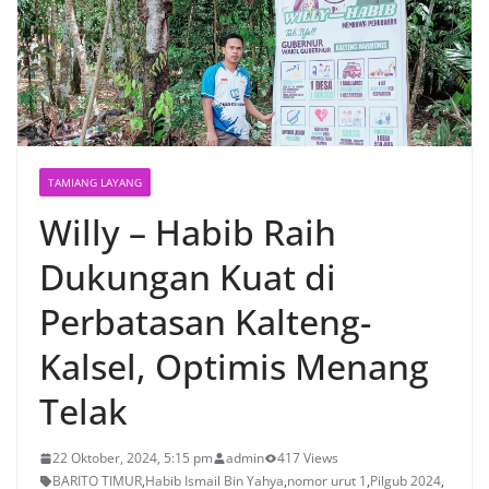
TAMIANG LAYANG
Willy – Habib Raih
Dukungan Kuat di
Perbatasan Kalteng-
Kalsel, Optimis Menang
Telak
22 Oktober, 2024, 5:15 pm
admin
417 Views
BARITO TIMUR
,
Habib Ismail Bin Yahya
,
nomor urut 1
,
Pilgub 2024
,