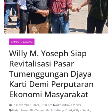
TAMIANG LAYANG
Willy M. Yoseph Siap
Revitalisasi Pasar
Tumenggungan Djaya
Karti Demi Perputaran
Ekonomi Masyarakat
15 November, 2024, 7:00 pm
admin
427 Views
Habib Ismail Bin Yahya
,
Pilgub Kalteng 2024
,
Willy - Habib
,