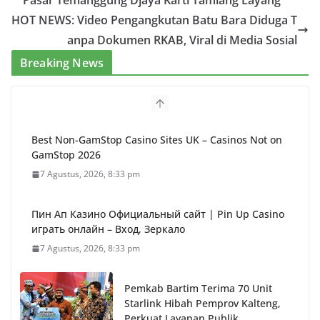
Pasar Temanggung Djaya Karti Tamiang Layang
HOT NEWS: Video Pengangkutan Batu Bara Diduga T
anpa Dokumen RKAB, Viral di Media Sosial
Breaking News
Best Non-GamStop Casino Sites UK – Casinos Not on
GamStop 2026
7 Agustus, 2026, 8:33 pm
Пин Ап Казино Официальный сайт | Pin Up Casino
играть онлайн – Вход, Зеркало
7 Agustus, 2026, 8:33 pm
Pemkab Bartim Terima 70 Unit
Starlink Hibah Pemprov Kalteng,
Perkuat Layanan Publik