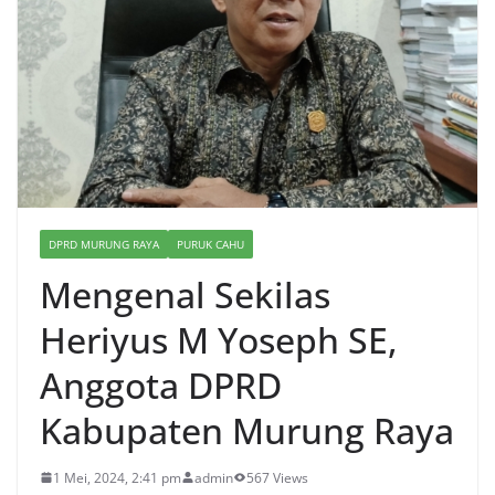
DPRD MURUNG RAYA
PURUK CAHU
Mengenal Sekilas
Heriyus M Yoseph SE,
Anggota DPRD
Kabupaten Murung Raya
1 Mei, 2024, 2:41 pm
admin
567 Views