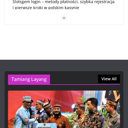
Slotsgem login – metody płatności, szybka rejestracja
i pierwsze kroki w polskim kasynie
6 Agustus, 2026, 7:46 pm
Cómo verificar tu cuenta y elegir la mejor plataforma
de inversión en México
6 Agustus, 2026, 7:03 pm
OnlyFans VIP Free: How to Safely Access Premium
Content and Enjoy Discreet Billing
6 Agustus, 2026, 5:30 pm
Tamiang Layang
View All
Pemkab Bartim Terima 70 Unit
Starlink Hibah Pemprov Kalteng,
Perkuat Layanan Publik
7 Agustus, 2026, 11:30 am