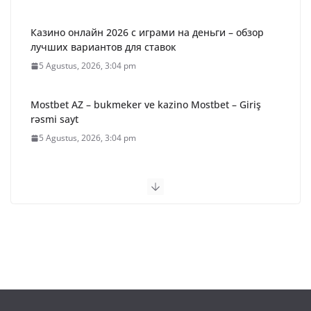
Казино онлайн 2026 с играми на деньги – обзор
лучших вариантов для ставок
5 Agustus, 2026, 3:04 pm
Mostbet AZ – bukmeker ve kazino Mostbet – Giriş
rəsmi sayt
5 Agustus, 2026, 3:04 pm
Betify Casino – Avis & Bonus exclusif (2026)
5 Agustus, 2026, 3:04 pm
36 Paket Sembako Disalurkan
untuk Warga Desa Binaan,
Kapolres Bartim Lepas
Bhabinkamtibmas
5 Agustus, 2026, 12:26 pm