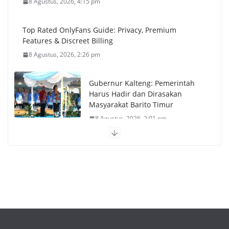
8 Agustus, 2026, 4:15 pm
Top Rated OnlyFans Guide: Privacy, Premium
Features & Discreet Billing
8 Agustus, 2026, 2:26 pm
Gubernur Kalteng: Pemerintah
Harus Hadir dan Dirasakan
Masyarakat Barito Timur
8 Agustus, 2026, 2:01 pm
HUT ke-24 Barito Timur,
Momentum Perkuat Sinergi dan
Pembangunan Berkelanjutan
8 Agustus, 2026, 12:38 pm
1xbet Official Site APK Overview and Options for U.S.
Players