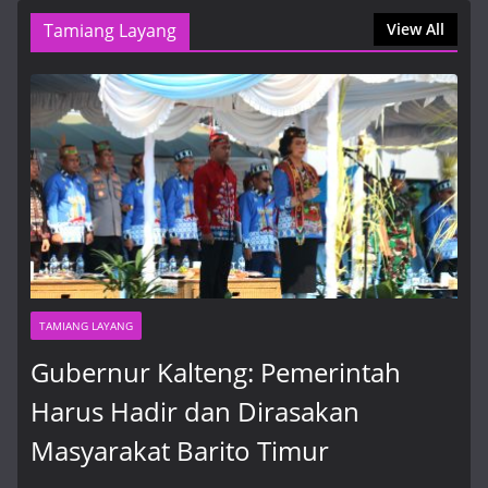
8 Agustus, 2026, 5:42 pm
Tamiang Layang
View All
1xbet app download: step‑by‑step registration guide
for U.S. players
8 Agustus, 2026, 5:06 pm
TAMIANG LAYANG
Gubernur Kalteng: Pemerintah
Harus Hadir dan Dirasakan
Masyarakat Barito Timur