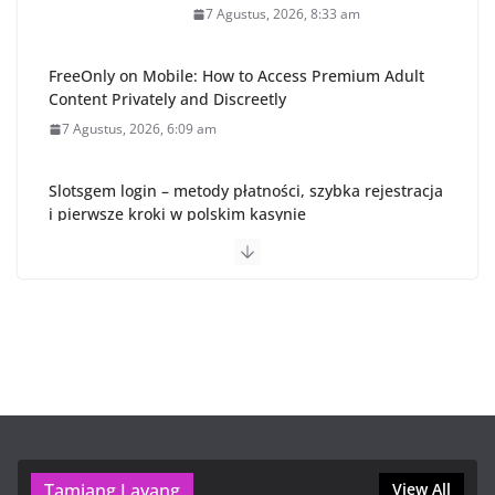
7 Agustus, 2026, 8:33 am
FreeOnly on Mobile: How to Access Premium Adult
Content Privately and Discreetly
7 Agustus, 2026, 6:09 am
Slotsgem login – metody płatności, szybka rejestracja
i pierwsze kroki w polskim kasynie
6 Agustus, 2026, 7:46 pm
Cómo verificar tu cuenta y elegir la mejor plataforma
de inversión en México
6 Agustus, 2026, 7:03 pm
OnlyFans VIP Free: How to Safely Access Premium
Content and Enjoy Discreet Billing
6 Agustus, 2026, 5:30 pm
Tamiang Layang
View All