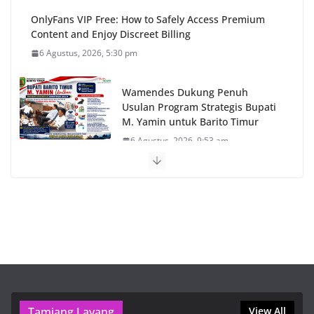
OnlyFans VIP Free: How to Safely Access Premium
Content and Enjoy Discreet Billing
6 Agustus, 2026, 5:30 pm
Wamendes Dukung Penuh
Usulan Program Strategis Bupati
M. Yamin untuk Barito Timur
6 Agustus, 2026, 9:53 am
Pinco Online Kazino – Ən Populyar Slot Oyunları
5 Agustus, 2026, 3:04 pm
Казино онлайн 2026 с играми на деньги – обзор
лучших вариантов для ставок
5 Agustus, 2026, 3:04 pm
Tamiang Layang
Slotsgem login – metody płatności, szybka rejestracja
View All