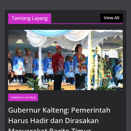
Pembangunan Berkelanjutan
8 Agustus, 2026, 12:38 pm
Tamiang Layang
View All
1xbet Official Site APK Overview and Options for U.S.
Players
8 Agustus, 2026, 5:42 pm
TAMIANG LAYANG
Gubernur Kalteng: Pemerintah
Harus Hadir dan Dirasakan
Masyarakat Barito Timur