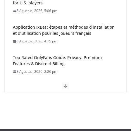
for U.S. players
8 Agustus, 2026, 5:06 pm
Application IxBet : étapes et méthodes d’installation
et d’utilisation pour les joueurs français
8 Agustus, 2026, 4:15 pm
Top Rated OnlyFans Guide: Privacy, Premium
Features & Discreet Billing
8 Agustus, 2026, 2:26 pm
Gubernur Kalteng: Pemerintah
Harus Hadir dan Dirasakan
Masyarakat Barito Timur
8 Agustus, 2026, 2:01 pm
HUT ke-24 Barito Timur,
Momentum Perkuat Sinergi dan