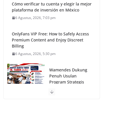
Cómo verificar tu cuenta y elegir la mejor
plataforma de inversión en México
6 Agustus, 2026, 7:03 pm
OnlyFans VIP Free: How to Safely Access
Premium Content and Enjoy Discreet
Billing
6 Agustus, 2026, 5:30 pm
Wamendes Dukung
Penuh Usulan
Program Strategis
Bupati M. Yamin
untuk Barito Timur
6 Agustus, 2026, 9:53
am
Pinco Online Kazino – Ən Populyar Slot