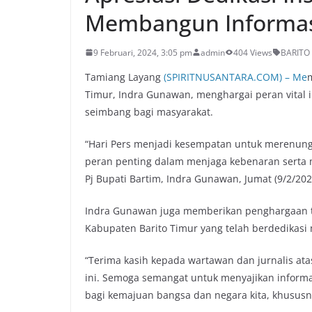
Membangun Informasi
9 Februari, 2024, 3:05 pm
admin
404 Views
BARITO
Tamiang Layang
(SPIRITNUSANTARA.COM) – Me
m
Timur, Indra Gunawan, menghargai peran vital 
seimbang bagi masyarakat.
“Hari Pers menjadi kesempatan untuk merenung
peran penting dalam menjaga kebenaran serta m
Pj Bupati Bartim, Indra Gunawan, Jumat (9/2/202
Indra Gunawan juga memberikan penghargaan tin
Kabupaten Barito Timur yang telah berdedikasi 
“Terima kasih kepada wartawan dan jurnalis ata
ini. Semoga semangat untuk menyajikan informas
bagi kemajuan bangsa dan negara kita, khususny