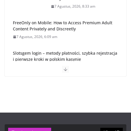
7 Agustus, 2026, 8:33 am
FreeOnly on Mobile: How to Access Premium Adult
Content Privately and Discreetly
7 Agustus, 2026, 6:09 am
Slotsgem login – metody płatności, szybka rejestracja
i pierwsze kroki w polskim kasynie
6 Agustus, 2026, 7:46 pm
Cómo verificar tu cuenta y elegir la mejor plataforma
de inversión en México
6 Agustus, 2026, 7:03 pm
OnlyFans VIP Free: How to Safely Access Premium
Content and Enjoy Discreet Billing
6 Agustus, 2026, 5:30 pm