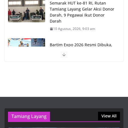
Semarak HUT ke-81 RI, Rutan
Tamiang Layang Gelar Aksi Donor
Darah, 9 Pegawai Ikut Donor
Darah
10 Agustus, 2026, 9:03 am
Bartim Expo 2026 Resmi Dibuka,
Dorong Potensi Daerah dan
Ekonomi Masyarakat
10 Agustus, 2026, 8:41 am
Online Casino Spinfin – Deposit and Withdrawal
Methods Explained
9 Agustus, 2026, 11:39 pm
Online Casino Spinfin – Platform Features and Player
Tamiang Layang
View All
Experience
9 Agustus, 2026, 11:39 pm