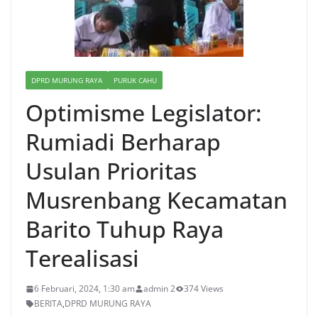
DPRD MURUNG RAYA
PURUK CAHU
Optimisme Legislator:
Rumiadi Berharap
Usulan Prioritas
Musrenbang Kecamatan
Barito Tuhup Raya
Terealisasi
6 Februari, 2024, 1:30 am
admin 2
374 Views
BERITA
,
DPRD MURUNG RAYA