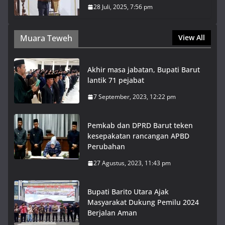
28 Juli, 2025, 7:56 pm
Muara Teweh
View All
Akhir masa jabatan, Bupati Barut
lantik 71 pejabat
7 September, 2023, 12:22 pm
Pemkab dan DPRD Barut teken
kesepakatan rancangan APBD
Perubahan
27 Agustus, 2023, 11:43 pm
Bupati Barito Utara Ajak
Masyarakat Dukung Pemilu 2024
Berjalan Aman