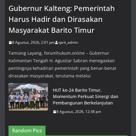
Gubernur Kalteng: Pemerintah
Harus Hadir dan Dirasakan
Masyarakat Barito Timur
8 Agustus, 2026, 2:01 pm
sprit_admin
Tamiang Layang, forumhukum.online – Gubernur
Kalimantan Tengah H. Agustiar Sabran menegaskan
pentingnya kehadiran pemerintah yang benar-benar
dirasakan masyarakat, terutama melalui
HUT ke-24 Barito Timur,
Momentum Perkuat Sinergi dan
Pembangunan Berkelanjutan
8 Agustus, 2026, 12:38 pm
Random Pics