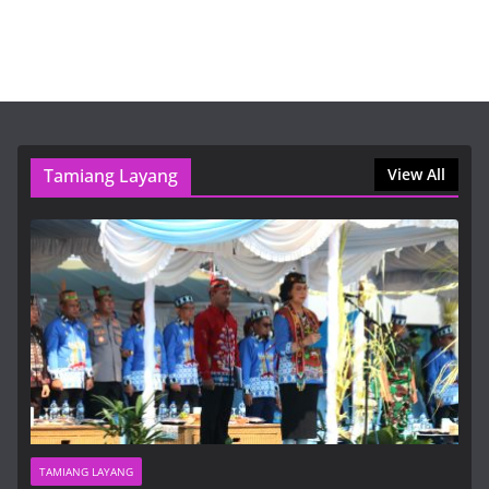
Пин Ап Казино Официальный Сайт – Играть в
Онлайн Казино Pin Up
9 Agustus, 2026, 9:16 am
1win букмекерская контора — вход
9 Agustus, 2026, 1:01 pm
Tamiang Layang
View All
TAMIANG LAYANG