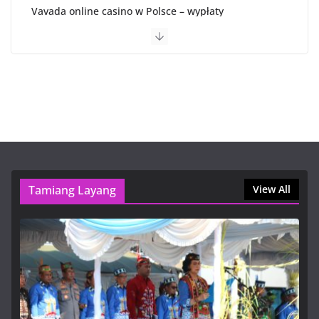
Vavada online casino w Polsce – wypłaty
9 Agustus, 2026, 1:36 am
1Win официальный сайт букмекера — 1Вин ставки
на спорт
8 Agustus, 2026, 8:21 pm
Vergelijking van online casino’s in België
9 Agustus, 2026, 1:36 am
Tamiang Layang
View All