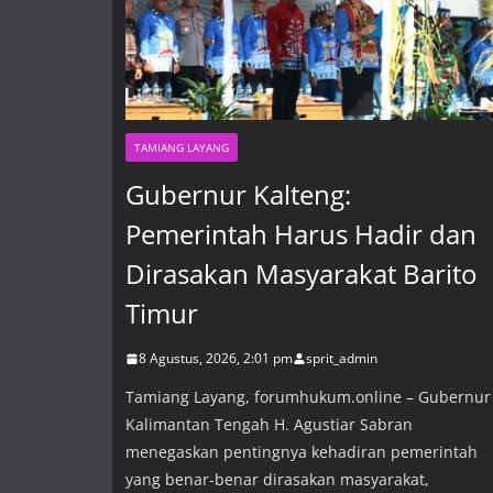
TAMIANG LAYANG
Gubernur Kalteng:
Pemerintah Harus Hadir dan
Dirasakan Masyarakat Barito
Timur
8 Agustus, 2026, 2:01 pm
sprit_admin
Tamiang Layang, forumhukum.online – Gubernur
Kalimantan Tengah H. Agustiar Sabran
menegaskan pentingnya kehadiran pemerintah
yang benar-benar dirasakan masyarakat,