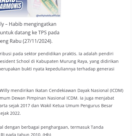
lly – Habib mengingatkan
 untuk datang ke TPS pada
teng Rabu (27/11/2024).
ribusi pada sektor pendidikan praktis. Ia adalah pendiri
resident School di Kabupaten Murung Raya, yang didirikan
merupakan bukti nyata kepeduliannya terhadap generasi
, Willy mendirikan Ikatan Cendekiawan Dayak Nasional (ICDM)
Umum Dewan Pimpinan Nasional ICDM. Ia juga menjabat
arta sejak 2017 dan Wakil Ketua Umum Pengurus Besar
sejak 2022.
onal dengan berbagai penghargaan, termasuk Tanda
RI pada tahun 2010. (Hb)