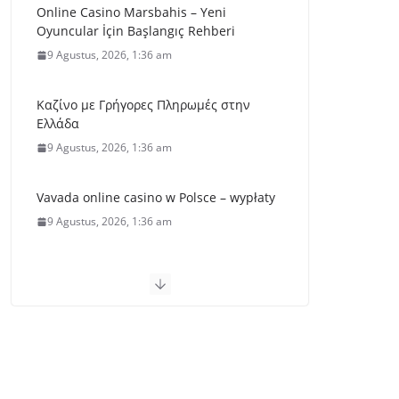
Online Casino Marsbahis – Yeni
Oyuncular İçin Başlangıç Rehberi
9 Agustus, 2026, 1:36 am
Καζίνο με Γρήγορες Πληρωμές στην
Ελλάδα
9 Agustus, 2026, 1:36 am
Vavada online casino w Polsce – wypłaty
9 Agustus, 2026, 1:36 am
1Win официальный сайт букмекера —
1Вин ставки на спорт
8 Agustus, 2026, 8:21 pm
Vergelijking van online casino’s in België
9 Agustus, 2026, 1:36 am