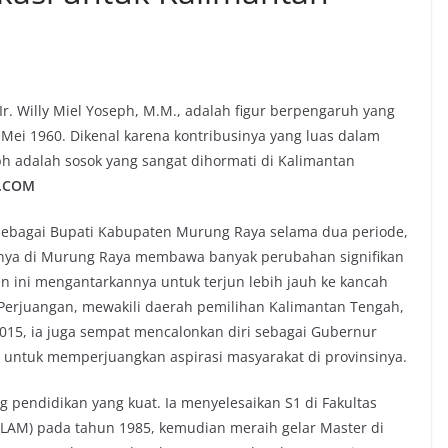
 Ir. Willy Miel Yoseph, M.M., adalah figur berpengaruh yang
 Mei 1960. Dikenal karena kontribusinya yang luas dalam
seph adalah sosok yang sangat dihormati di Kalimantan
A.COM
t sebagai Bupati Kabupaten Murung Raya selama dua periode,
nya di Murung Raya membawa banyak perubahan signifikan
 ini mengantarkannya untuk terjun lebih jauh ke kancah
I Perjuangan, mewakili daerah pemilihan Kalimantan Tengah,
015, ia juga sempat mencalonkan diri sebagai Gubernur
ntuk memperjuangkan aspirasi masyarakat di provinsinya.
ng pendidikan yang kuat. Ia menyelesaikan S1 di Fakultas
AM) pada tahun 1985, kemudian meraih gelar Master di