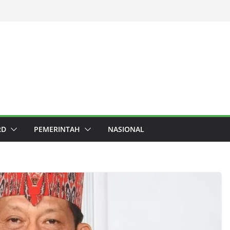
RD
PEMERINTAH
NASIONAL