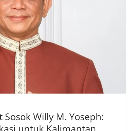
 Sosok Willy M. Yoseph:
kasi untuk Kalimantan