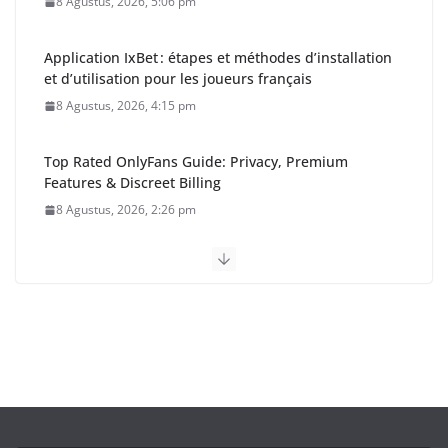
8 Agustus, 2026, 5:06 pm
Application IxBet : étapes et méthodes d’installation
et d’utilisation pour les joueurs français
8 Agustus, 2026, 4:15 pm
Top Rated OnlyFans Guide: Privacy, Premium
Features & Discreet Billing
8 Agustus, 2026, 2:26 pm
Gubernur Kalteng: Pemerintah
Harus Hadir dan Dirasakan
Masyarakat Barito Timur
8 Agustus, 2026, 2:01 pm
HUT ke-24 Barito Timur,
Momentum Perkuat Sinergi dan
Pembangunan Berkelanjutan