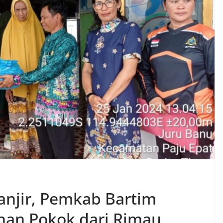
anjir, Pemkab Bartim
han Pokok dari Rimau