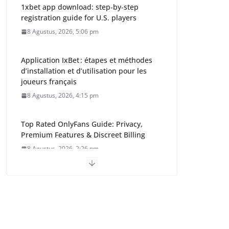
1xbet app download: step‑by‑step
registration guide for U.S. players
8 Agustus, 2026, 5:06 pm
Application IxBet : étapes et méthodes
d’installation et d’utilisation pour les
joueurs français
8 Agustus, 2026, 4:15 pm
Top Rated OnlyFans Guide: Privacy,
Premium Features & Discreet Billing
8 Agustus, 2026, 2:26 pm
Gubernur Kalteng:
Pemerintah Harus
Hadir dan Dirasakan
Masyarakat Barito
Timur