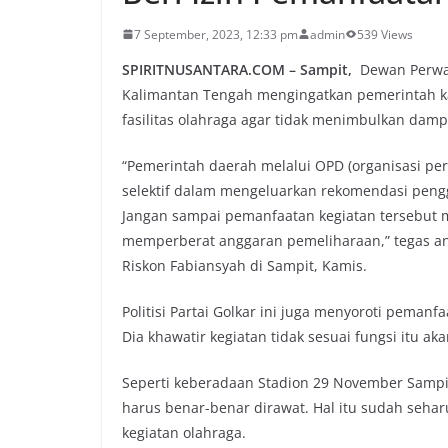
7 September, 2023, 12:33 pm
admin
539 Views
SPIRITNUSANTARA.COM – Sampit,
Dewan Perwak
Kalimantan Tengah mengingatkan pemerintah ka
fasilitas olahraga agar tidak menimbulkan dampa
“Pemerintah daerah melalui OPD (organisasi pe
selektif dalam mengeluarkan rekomendasi penggu
Jangan sampai pemanfaatan kegiatan tersebut
memperberat anggaran pemeliharaan,” tegas an
Riskon Fabiansyah di Sampit, Kamis.
Politisi Partai Golkar ini juga menyoroti pemanfa
Dia khawatir kegiatan tidak sesuai fungsi itu a
Seperti keberadaan Stadion 29 November Sampit 
harus benar-benar dirawat. Hal itu sudah sehar
kegiatan olahraga.