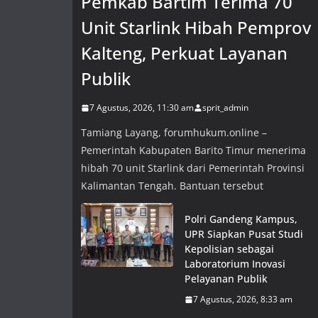
Pemkab Bartim Terima 70
Unit Starlink Hibah Pemprov
Kalteng, Perkuat Layanan
Publik
7 Agustus, 2026, 11:30 am
sprit_admin
Tamiang Layang, forumhukum.online –
Pemerintah Kabupaten Barito Timur menerima
hibah 70 unit Starlink dari Pemerintah Provinsi
Kalimantan Tengah. Bantuan tersebut
Polri Gandeng Kampus,
UPR Siapkan Pusat Studi
Kepolisian sebagai
Laboratorium Inovasi
Pelayanan Publik
7 Agustus, 2026, 8:33 am