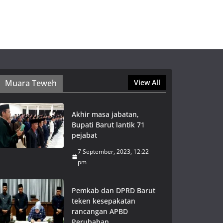
Muara Teweh
View All
Akhir masa jabatan,
Bupati Barut lantik 71
pejabat
7 September, 2023, 12:22
pm
Pemkab dan DPRD Barut
teken kesepakatan
rancangan APBD
Perubahan