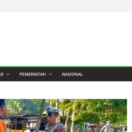
RD
PEMERINTAH
NASIONAL