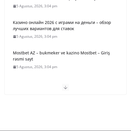
5 Agustus, 2026, 3:04 pm
Казино онлайн 2026 с играми на деньги – обзор
лучших вариантов для ставок
5 Agustus, 2026, 3:04 pm
Mostbet AZ – bukmeker ve kazino Mostbet – Giriş
rəsmi sayt
5 Agustus, 2026, 3:04 pm
Betify Casino – Avis & Bonus exclusif (2026)
5 Agustus, 2026, 3:04 pm
36 Paket Sembako Disalurkan
untuk Warga Desa Binaan,
Kapolres Bartim Lepas
Bhabinkamtibmas