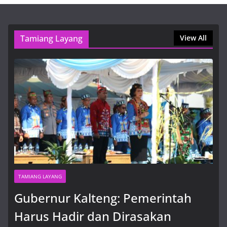
вход на зеркало
8 Agustus, 2026, 11:57 am
Tamiang Layang
View All
Application IxBet : étapes et méthodes d’installation
et d’utilisation pour les joueurs français
8 Agustus, 2026, 4:15 pm
TAMIANG LAYANG
Gubernur Kalteng: Pemerintah
Harus Hadir dan Dirasakan