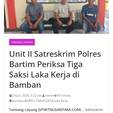
TAMIANG LAYANG
Unit II Satreskrim Polres
Bartim Periksa Tiga
Saksi Laka Kerja di
Bamban
24 Juli, 2024, 5:22 pm
admin
453 Views
bamban
,
BARITO TIMUR
,
DESA
,
laka kerja
Tamiang Layang (SPIRITNUSANTARA.COM)
– Satreskrim