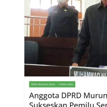
DPRD MURUNG RAYA
PURUK CAHU
Anggota DPRD Murung
Sukseskan Pemilu Se