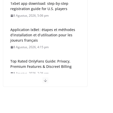
1xbet app download: step‑by‑step
registration guide for U.S. players
8 Agustus, 2026, 5:06 pm
Application IxBet : étapes et méthodes
d’installation et d’utilisation pour les
joueurs français
8 Agustus, 2026, 4:15 pm
Top Rated OnlyFans Guide: Privacy,
Premium Features & Discreet Billing
8 Agustus, 2026, 2:26 pm
Gubernur Kalteng:
Pemerintah Harus
Hadir dan Dirasakan
Masyarakat Barito
Timur