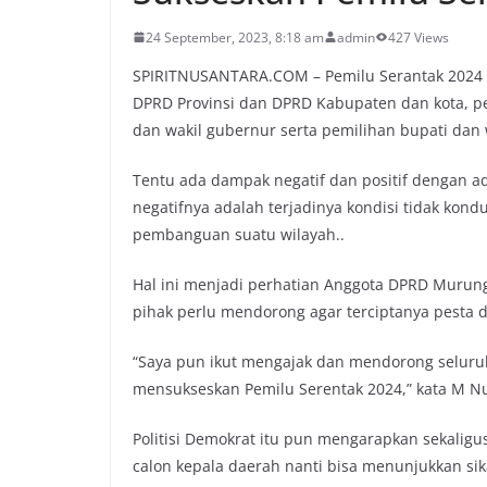
24 September, 2023, 8:18 am
admin
427 Views
SPIRITNUSANTARA.COM – Pemilu Serantak 2024 terd
DPRD Provinsi dan DPRD Kabupaten dan kota, pe
dan wakil gubernur serta pemilihan bupati dan 
Tentu ada dampak negatif dan positif dengan a
negatifnya adalah terjadinya kondisi tidak ko
pembanguan suatu wilayah..
Hal ini menjadi perhatian Anggota DPRD Murun
pihak perlu mendorong agar terciptanya pesta d
“Saya pun ikut mengajak dan mendorong seluruh
mensukseskan Pemilu Serentak 2024,” kata M Nu
Politisi Demokrat itu pun mengarapkan sekaligu
calon kepala daerah nanti bisa menunjukkan sik