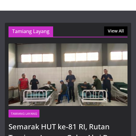
Bartim Expo 2026 Resmi Dibuka,
Dorong Potensi Daerah dan
Ekonomi Masyarakat
Tamiang Layang
View All
10 Agustus, 2026, 8:41 am
Online Casino Spinfin – Deposit and Withdrawal
Methods Explained
9 Agustus, 2026, 11:39 pm
TAMIANG LAYANG
Semarak HUT ke-81 RI, Rutan