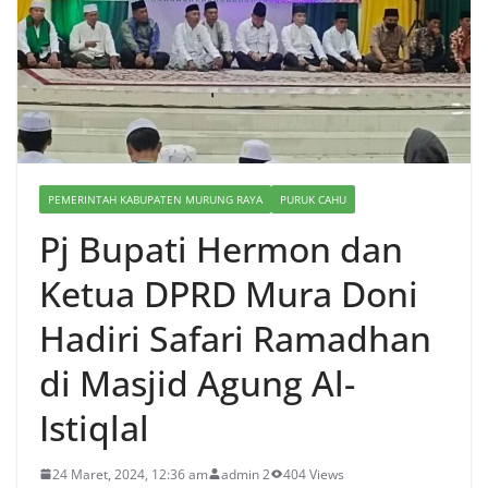
PEMERINTAH KABUPATEN MURUNG RAYA
PURUK CAHU
Pj Bupati Hermon dan
Ketua DPRD Mura Doni
Hadiri Safari Ramadhan
di Masjid Agung Al-
Istiqlal
24 Maret, 2024, 12:36 am
admin 2
404 Views