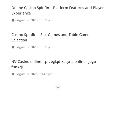
Online Casino Spinfin – Platform Features and Player
Experience
9 Agustus, 2026, 11:39 pm
Casino Spinfin – Slot Games and Table Game
Selection
9 Agustus, 2026, 11:39 pm
NV Casino online – przegląd kasyna online i jego
funkcji
9 Agustus, 2026, 10:42 pm
Semarak HUT ke-81 RI, Rutan
Tamiang Layang Gelar Aksi Donor
Darah, 9 Pegawai Ikut Donor
Darah
10 Agustus, 2026, 9:03 am