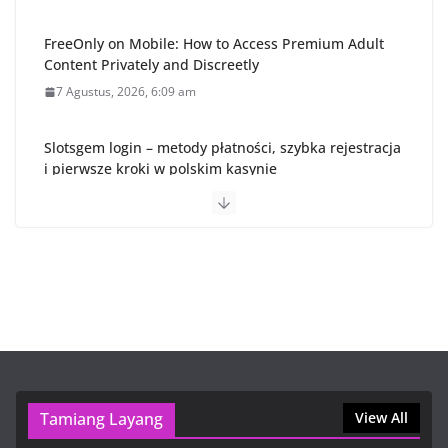
FreeOnly on Mobile: How to Access Premium Adult
Content Privately and Discreetly
7 Agustus, 2026, 6:09 am
Slotsgem login – metody płatności, szybka rejestracja
i pierwsze kroki w polskim kasynie
6 Agustus, 2026, 7:46 pm
Cómo verificar tu cuenta y elegir la mejor plataforma
de inversión en México
6 Agustus, 2026, 7:03 pm
OnlyFans VIP Free: How to Safely Access Premium
Content and Enjoy Discreet Billing
6 Agustus, 2026, 5:30 pm
Tamiang Layang
View All