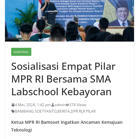
NASIONAL
Sosialisasi Empat Pilar
MPR RI Bersama SMA
Labschool Kebayoran
4 Mei, 2024, 1:42 pm
admin
374 Views
BAMBANG SOETYANTO
,
BERITA
,
DPR RI
,
R PILAR
Ketua MPR RI Bamsoet Ingatkan Ancaman Kemajuan
Teknologi