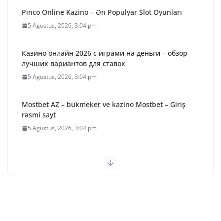
Pinco Online Kazino – Ən Populyar Slot Oyunları
5 Agustus, 2026, 3:04 pm
Казино онлайн 2026 с играми на деньги – обзор
лучших вариантов для ставок
5 Agustus, 2026, 3:04 pm
Mostbet AZ – bukmeker ve kazino Mostbet – Giriş
rəsmi sayt
5 Agustus, 2026, 3:04 pm
Betify Casino – Avis & Bonus exclusif (2026)
5 Agustus, 2026, 3:04 pm
36 Paket Sembako Disalurkan
untuk Warga Desa Binaan,
Kapolres Bartim Lepas