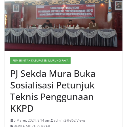
PEMERINTAH KABUPATEN MURUNG RAYA
PJ Sekda Mura Buka
Sosialisasi Petunjuk
Teknis Penggunaan
KKPD
5 Maret, 2024, 8:14 am
admin 2
362 Views
BERITA
,
MURA
,
PEMKAB