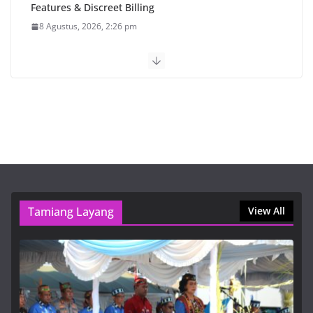
Features & Discreet Billing
8 Agustus, 2026, 2:26 pm
Gubernur Kalteng: Pemerintah
Harus Hadir dan Dirasakan
Masyarakat Barito Timur
8 Agustus, 2026, 2:01 pm
HUT ke-24 Barito Timur,
Momentum Perkuat Sinergi dan
Pembangunan Berkelanjutan
8 Agustus, 2026, 12:38 pm
Tamiang Layang
View All
1xbet Official Site APK Overview and Options for U.S.
Players
8 Agustus, 2026, 5:42 pm