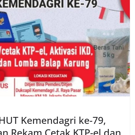
 HUT Kemendagri ke-79,
an Rekam Cetak KTP-el dan