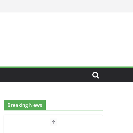
Breaking News