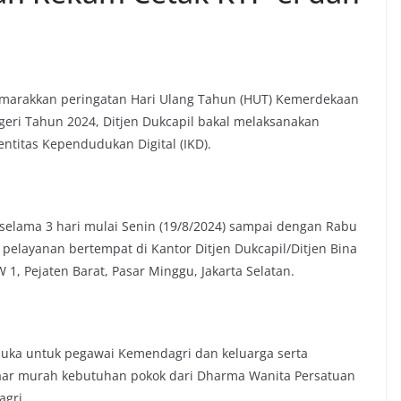
marakkan peringatan Hari Ulang Tahun (HUT) Kemerdekaan
geri Tahun 2024, Ditjen Dukcapil bakal melaksanakan
entitas Kependudukan Digital (IKD).
 selama 3 hari mulai Senin (19/8/2024) sampai dengan Rabu
i pelayanan bertempat di Kantor Ditjen Dukcapil/Ditjen Bina
1, Pejaten Barat, Pasar Minggu, Jakarta Selatan.
dibuka untuk pegawai Kemendagri dan keluarga serta
zaar murah kebutuhan pokok dari Dharma Wanita Persatuan
agri.