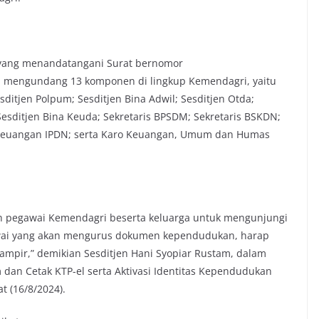
m yang menandatangani Surat bernomor
a mengundang 13 komponen di lingkup Kemendagri, yaitu
sditjen Polpum; Sesditjen Bina Adwil; Sesditjen Otda;
Sesditjen Bina Keuda; Sekretaris BPSDM; Sekretaris BSKDN;
 Keuangan IPDN; serta Karo Keuangan, Umum dan Humas
 pegawai Kemendagri beserta keluarga untuk mengunjungi
wai yang akan mengurus dokumen kependudukan, harap
mpir,” demikian Sesditjen Hani Syopiar Rustam, dalam
dan Cetak KTP-el serta Aktivasi Identitas Kependudukan
 (16/8/2024).